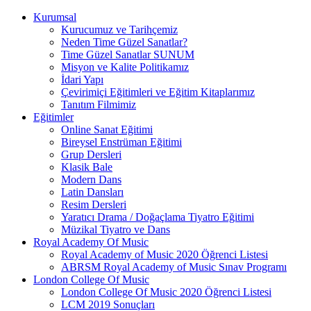
Kurumsal
Kurucumuz ve Tarihçemiz
Neden Time Güzel Sanatlar?
Time Güzel Sanatlar SUNUM
Misyon ve Kalite Politikamız
İdari Yapı
Çevirimiçi Eğitimleri ve Eğitim Kitaplarımız
Tanıtım Filmimiz
Eğitimler
Online Sanat Eğitimi
Bireysel Enstrüman Eğitimi
Grup Dersleri
Klasik Bale
Modern Dans
Latin Dansları
Resim Dersleri
Yaratıcı Drama / Doğaçlama Tiyatro Eğitimi
Müzikal Tiyatro ve Dans
Royal Academy Of Music
Royal Academy of Music 2020 Öğrenci Listesi
ABRSM Royal Academy of Music Sınav Programı
London College Of Music
London College Of Music 2020 Öğrenci Listesi
LCM 2019 Sonuçları