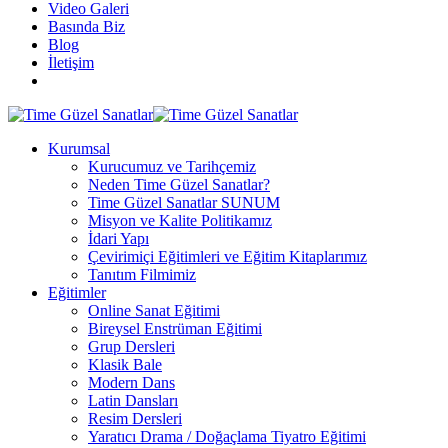
Video Galeri
Basında Biz
Blog
İletişim
Kurumsal
Kurucumuz ve Tarihçemiz
Neden Time Güzel Sanatlar?
Time Güzel Sanatlar SUNUM
Misyon ve Kalite Politikamız
İdari Yapı
Çevirimiçi Eğitimleri ve Eğitim Kitaplarımız
Tanıtım Filmimiz
Eğitimler
Online Sanat Eğitimi
Bireysel Enstrüman Eğitimi
Grup Dersleri
Klasik Bale
Modern Dans
Latin Dansları
Resim Dersleri
Yaratıcı Drama / Doğaçlama Tiyatro Eğitimi