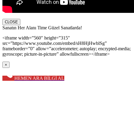
CLOSE
Sanatın Her Alanı Time Güzel Sanatlarda!
<iframe width=”560″ height=”315″
src=”https://www.youtube.com/embed/sH8HjHwblSg”
frameborder=”0″ allow=”accelerometer; autoplay; encrypted-media;
gyroscope; picture-in-picture” allowfullscreen></iframe>
×
HEMEN ARA BİLGİ AL