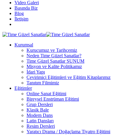
Video Galeri
Basında Biz
Blog
İletişim
Kurumsal
Kurucumuz ve Tarihçemiz
Neden Time Güzel Sanatlar?
Time Güzel Sanatlar SUNUM
Misyon ve Kalite Politikamız
İdari Yapı
Çevirimiçi Eğitimleri ve Eğitim Kitaplarımız
Tanıtım Filmimiz
Eğitimler
Online Sanat Eğitimi
Bireysel Enstrüman Eğitimi
Grup Dersleri
Klasik Bale
Modern Dans
Latin Dansları
Resim Dersleri
Yaratıcı Drama / Doğaçlama Tiyatro Eğitimi