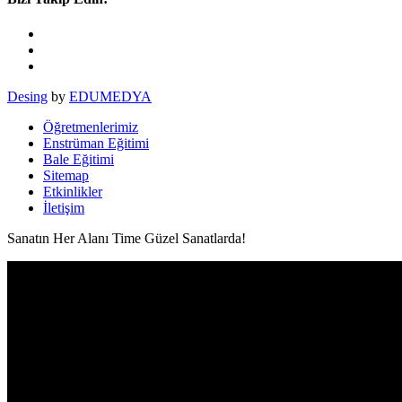
Desing
by
EDUMEDYA
Öğretmenlerimiz
Enstrüman Eğitimi
Bale Eğitimi
Sitemap
Etkinlikler
İletişim
Sanatın Her Alanı Time Güzel Sanatlarda!