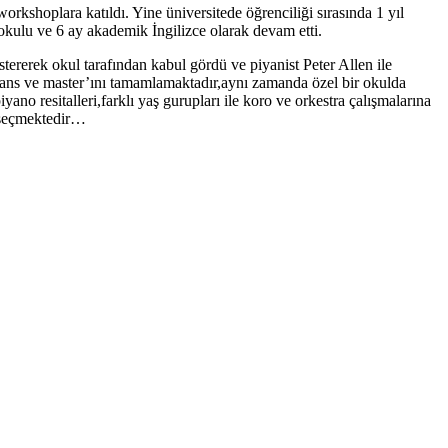
orkshoplara katıldı. Yine üniversitede öğrenciliği sırasında 1 yıl
kulu ve 6 ay akademik İngilizce olarak devam etti.
ererek okul tarafından kabul gördü ve piyanist Peter Allen ile
sans ve master’ını tamamlamaktadır,aynı zamanda özel bir okulda
o resitalleri,farklı yaş gurupları ile koro ve orkestra çalışmalarına
n seçmektedir…