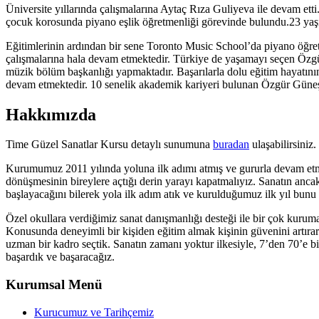
Üniversite yıllarında çalışmalarına Aytaç Rıza Guliyeva ile devam etti.
çocuk korosunda piyano eşlik öğretmenliği görevinde bulundu.23 yaşı
Eğitimlerinin ardından bir sene Toronto Music School’da piyano öğretm
çalışmalarına hala devam etmektedir. Türkiye de yaşamayı seçen Özgür
müzik bölüm başkanlığı yapmaktadır. Başarılarla dolu eğitim hayatının 
devam etmektedir. 10 senelik akademik kariyeri bulunan Özgür Güneş e
Hakkımızda
Time Güzel Sanatlar Kursu detaylı sunumuna
buradan
ulaşabilirsiniz.
Kurumumuz 2011 yılında yoluna ilk adımı atmış ve gururla devam et
dönüşmesinin bireylere açtığı derin yarayı kapatmalıyız. Sanatın anc
başlayacağını bilerek yola ilk adım atık ve kurulduğumuz ilk yıl bunu 
Özel okullara verdiğimiz sanat danışmanlığı desteği ile bir çok kuruma
Konusunda deneyimli bir kişiden eğitim almak kişinin güvenini artırara
uzman bir kadro seçtik. Sanatın zamanı yoktur ilkesiyle, 7’den 70’e b
başardık ve başaracağız.
Kurumsal Menü
Kurucumuz ve Tarihçemiz