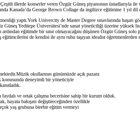
Çeşitli illerde konserler veren Özgür Güneş piyanonun üstadlarıyla ile w
nda Kanada’da George Brown Collage da ingilizce eğitimine 1 yıl dil o
enliği yaptı.York Univercity de Master Degree sınavlarında başarı göst
 Güneş Yeditepe Üniversitesi’nde sanat yöneticiliği üzerine yüksek li
ardından eğitimde bir sınır olmayacağını düşünen Özgür Güneş solo piyan
ğitimcilerini de kendisi ile aynı ruhu taşıyan idealist öğretmenlerde
mektedir.Müzik okullarının günümüzde açık pazara
ak konusunda deneyimli bir yöneticiyle
kanıtladık.
 faydalı ve ortak çalışma becerisine sahip bir kurum olduk.
k, hayata bakışını değiştireceğinden özellikle
irçok yaş grubuna birebir eğitim vermeyi