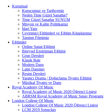
Kurumsal
Kurucumuz ve Tarihçemiz
Neden Time Güzel Sanatlar?
Time Güzel Sanatlar SUNUM
Misyon ve Kalite Politikamız
İdari Yapı
Çevirimiçi Eğitimleri ve Eğitim Kitaplarımız
Tanıtım Filmimiz
Eğitimler
Online Sanat Eğitimi
Bireysel Enstrüman Eğitimi
Grup Dersleri
Klasik Bale
Modern Dans
Latin Dansları
Resim Dersleri
Yaratıcı Drama / Doğaçlama Tiyatro Eğitimi
Müzikal Tiyatro ve Dans
Royal Academy Of Music
Royal Academy of Music 2020 Öğrenci Listesi
ABRSM Royal Academy of Music Sınav Programı
London College Of Music
London College Of Music 2020 Öğrenci Listesi
LCM 2019 Sonuçları