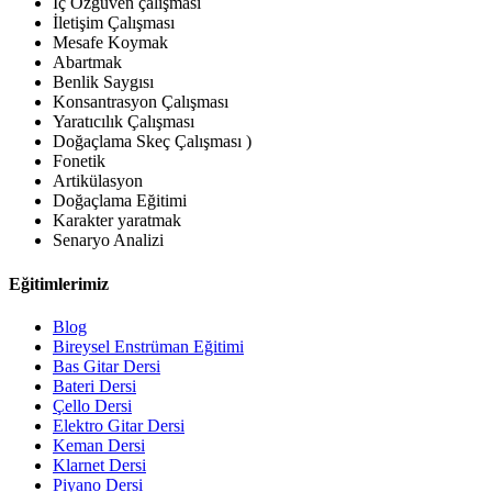
İç Özgüven çalışması
İletişim Çalışması
Mesafe Koymak
Abartmak
Benlik Saygısı
Konsantrasyon Çalışması
Yaratıcılık Çalışması
Doğaçlama Skeç Çalışması )
Fonetik
Artikülasyon
Doğaçlama Eğitimi
Karakter yaratmak
Senaryo Analizi
Eğitimlerimiz
Blog
Bireysel Enstrüman Eğitimi
Bas Gitar Dersi
Bateri Dersi
Çello Dersi
Elektro Gitar Dersi
Keman Dersi
Klarnet Dersi
Piyano Dersi