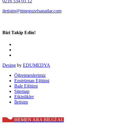
0216 534 03 12
iletisim@timeguzelsanatlar.com
Bizi Takip Edin!
Desing
by
EDUMEDYA
Öğretmenlerimiz
Enstrüman Eğitimi
Bale Eğitimi
Sitemap
Etkinlikler
İletişim
HEMEN ARA BİLGİ AL