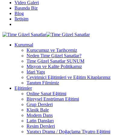
Video Galeri
Basında Biz
Blog
İletişim
Kurumsal
Kurucumuz ve Tarihçemiz
Neden Time Güzel Sanatlar?
Time Güzel Sanatlar SUNUM
Misyon ve Kalite Politikamız
İdari Yapı
Çevirimiçi Eğitimleri ve Eğitim Kitaplarımız
Tanıtım Filmimiz
Eğitimler
Online Sanat Eğitimi
Bireysel Enstrüman Eğitimi
Grup Dersleri
Klasik Bale
Modern Dans
Latin Dansları
Resim Dersleri
Yaratıcı Drama / Doğaçlama Tiyatro Eğitimi