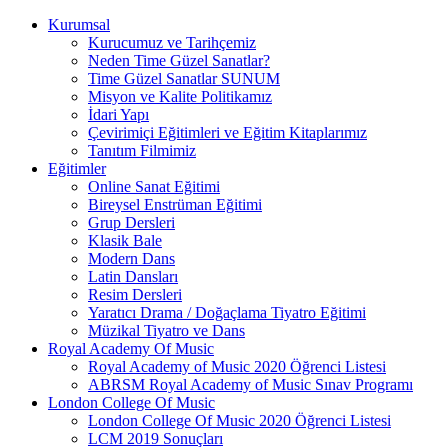
Kurumsal
Kurucumuz ve Tarihçemiz
Neden Time Güzel Sanatlar?
Time Güzel Sanatlar SUNUM
Misyon ve Kalite Politikamız
İdari Yapı
Çevirimiçi Eğitimleri ve Eğitim Kitaplarımız
Tanıtım Filmimiz
Eğitimler
Online Sanat Eğitimi
Bireysel Enstrüman Eğitimi
Grup Dersleri
Klasik Bale
Modern Dans
Latin Dansları
Resim Dersleri
Yaratıcı Drama / Doğaçlama Tiyatro Eğitimi
Müzikal Tiyatro ve Dans
Royal Academy Of Music
Royal Academy of Music 2020 Öğrenci Listesi
ABRSM Royal Academy of Music Sınav Programı
London College Of Music
London College Of Music 2020 Öğrenci Listesi
LCM 2019 Sonuçları