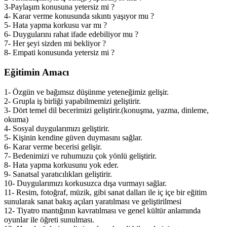
3-Paylaşım konusuna yetersiz mi ?
4- Karar verme konusunda sıkıntı yaşıyor mu ?
5- Hata yapma korkusu var mı ?
6- Duygularını rahat ifade edebiliyor mu ?
7- Her şeyi sizden mi bekliyor ?
8- Empati konusunda yetersiz mi ?
Eğitimin Amacı
1- Özgün ve bağımsız düşünme yeteneğimiz gelişir.
2- Grupla iş birliği yapabilmemizi geliştirir.
3- Dört temel dil becerimizi geliştirir.(konuşma, yazma, dinleme,
okuma)
4- Sosyal duygularımızı geliştirir.
5- Kişinin kendine güven duymasını sağlar.
6- Karar verme becerisi gelişir.
7- Bedenimizi ve ruhumuzu çok yönlü geliştirir.
8- Hata yapma korkusunu yok eder.
9- Sanatsal yaratıcılıkları geliştirir.
10- Duygularımızı korkusuzca dışa vurmayı sağlar.
11- Resim, fotoğraf, müzik, gibi sanat dalları ile iç içe bir eğitim
sunularak sanat bakış açıları yaratılması ve geliştirilmesi
12- Tiyatro mantığının kavratılması ve genel kültür anlamında
oyunlar ile öğreti sunulması.